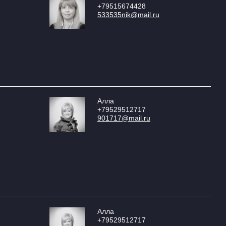
+79515674428
533535nik@mail.ru
Алла
+79529512717
901717@mail.ru
Алла
+79529512717