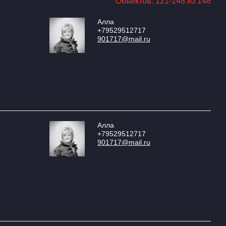
Объектов: 121-148 из 148
Алла
+79529512717
901717@mail.ru
Алла
+79529512717
901717@mail.ru