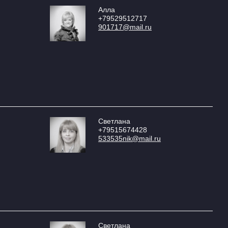
Алла
+79529512717
901717@mail.ru
Светлана
+79515674428
533535nik@mail.ru
Светлана