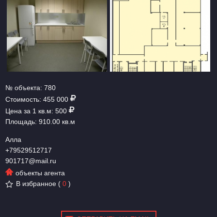
№ объекта:
780
Стоимость:
455 000
Цена за 1 кв.м:
500
Площадь:
910.00 кв.м
Алла
+79529512717
901717@mail.ru
объекты агента
В избранное
(
0
)