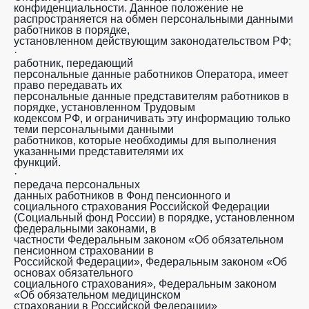
конфиденциальности. Данное положение не
распространяется на обмен персональными данными
работников в порядке,
установленном действующим законодательством РФ;
·
работник, передающий
персональные данные работников Оператора, имеет
право передавать их
персональные данные представителям работников в
порядке, установленном Трудовым
кодексом РФ, и ограничивать эту информацию только
теми персональными данными
работников, которые необходимы для выполнения
указанными представителями их
функций.
·
передача персональных
данных работников в Фонд пенсионного и
социального страхования Российской Федерации
(Социальный фонд России) в порядке, установленном
федеральными законами, в
частности Федеральным законом «Об обязательном
пенсионном страховании в
Российской Федерации», Федеральным законом «Об
основах обязательного
социального страхования», Федеральным законом
«Об обязательном медицинском
страховании в Российской Федерации»