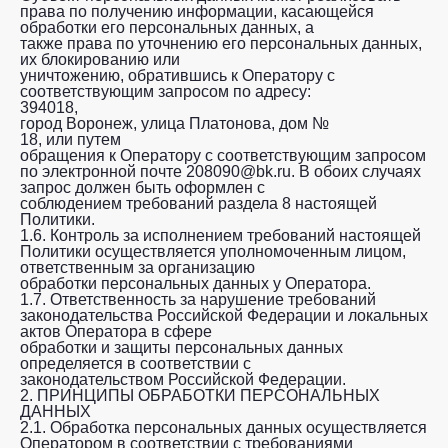
права по получению информации, касающейся
обработки его персональных данных, а
также права по уточнению его персональных данных,
их блокированию или
уничтожению, обратившись к Оператору с
соответствующим запросом по адресу:
394018,
город Воронеж, улица Платонова, дом №
18, или путем
обращения к Оператору с соответствующим запросом
по электронной почте 208090@bk.ru. В обоих случаях
запрос должен быть оформлен с
соблюдением требований раздела 8 настоящей
Политики.
1.6. Контроль за исполнением требований настоящей
Политики осуществляется уполномоченным лицом,
ответственным за организацию
обработки персональных данных у Оператора.
1.7. Ответственность за нарушение требований
законодательства Российской Федерации и локальных
актов Оператора в сфере
обработки и защиты персональных данных
определяется в соответствии с
законодательством Российской Федерации.
2. ПРИНЦИПЫ ОБРАБОТКИ ПЕРСОНАЛЬНЫХ
ДАННЫХ
2.1. Обработка персональных данных осуществляется
Оператором в соответствии с требованиями