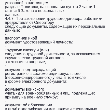
указанной в настоящем
разделе Политики, на основании пункта 2 части 1
статьи 6 Закона о персональных
данных.
4.4.7. При заключении трудового договора работники
предоставляют Оператору
следующие документы, содержащие их персональные
данные:
·
паспорт или иной
документ, удостоверяющий личность;
·
трудовую книжку и (или)
сведения о трудовой деятельности, за исключением
случаев, если трудовой договор
заключается впервые;
·
документ, подтверждающий
регистрацию в системе индивидуального
(персонифицированного) учета, в том числе
в форме электронного документа;
·
документы воинского
учета - для военнообязанных и лиц, подлежащих
призыву на военную службу;
·
документ об образовании
и (или) о квалификации или наличии специальных