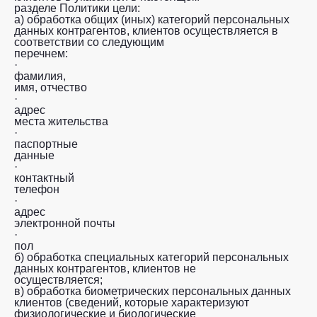
разделе Политики цели:
а) обработка общих (иных) категорий персональных
данных контрагентов, клиентов осуществляется в
соответствии со следующим
перечнем:
·
фамилия,
имя, отчество
·
адрес
места жительства
·
паспортные
данные
·
контактный
телефон
·
адрес
электронной почты
·
пол
б) обработка специальных категорий персональных
данных контрагентов, клиентов не
осуществляется;
в) обработка биометрических персональных данных
клиентов (сведений, которые характеризуют
физиологические и биологические