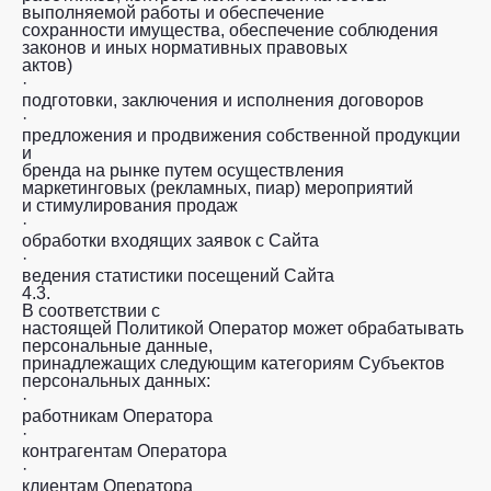
выполняемой работы и обеспечение
сохранности имущества, обеспечение соблюдения
законов и иных нормативных правовых
актов)
·
подготовки, заключения и исполнения договоров
·
предложения и продвижения собственной продукции
и
бренда на рынке путем осуществления
маркетинговых (рекламных, пиар) мероприятий
и стимулирования продаж
·
обработки входящих заявок с Сайта
·
ведения статистики посещений Сайта
4.3.
В соответствии с
настоящей Политикой Оператор может обрабатывать
персональные данные,
принадлежащих следующим категориям Субъектов
персональных данных:
·
работникам Оператора
·
контрагентам Оператора
·
клиентам Оператора