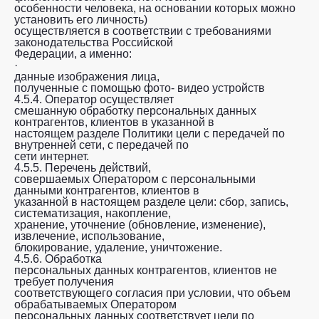
особенности человека, на основании которых можно
установить его личность)
осуществляется в соответствии с требованиями
законодательства Российской
Федерации, а именно:
·
данные изображения лица,
полученные с помощью фото- видео устройств
4.5.4. Оператор осуществляет
смешанную обработку персональных данных
контрагентов, клиентов в указанной в
настоящем разделе Политики цели с передачей по
внутренней сети, с передачей по
сети интернет.
4.5.5. Перечень действий,
совершаемых Оператором с персональными
данными контрагентов, клиентов в
указанной в настоящем разделе цели: сбор, запись,
систематизация, накопление,
хранение, уточнение (обновление, изменение),
извлечение, использование,
блокирование, удаление, уничтожение.
4.5.6. Обработка
персональных данных контрагентов, клиентов не
требует получения
соответствующего согласия при условии, что объем
обрабатываемых Оператором
персональных данных соответствует цели по