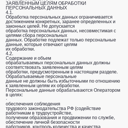
ЗАЯВЛЕННЫМ ЦЕЛЯМ ОБРАБОТКИ
ПЕРСОНАЛЬНЫХ ДАННЫХ
4.1.
Обработка персональных данных ограничивается
достижением конкретных, заранее определенных и
законных целей. Не допускается
обработка персональных данных, несовместимая с
целями сбора персональных
данных. Обработке подлежат только персональные
данные, которые отвечают целям
их обработки.
4.2.
Содержание и объем
обрабатываемых персональных данных должны
соответствовать заявленным целям
обработки, предусмотренным в настоящем разделе.
Обрабатываемые персональные
данные не должны быть избыточными по отношению
к заявленным целям их обработки.
Персональные данные обрабатываются Оператором
в целях:
·
обеспечения соблюдения
трудового законодательства РФ (содействие
работникам в трудоустройстве,
получении образования и продвижении по службе,
обеспечение личной безопасности
работников, контроль количества и качества