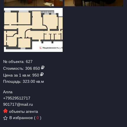
№ объекта:
627
Стоимость:
306 850
Цена за 1 кв.м:
950
Площадь:
323.00 кв.м
Алла
+79529512717
901717@mail.ru
объекты агента
В избранное
(
0
)