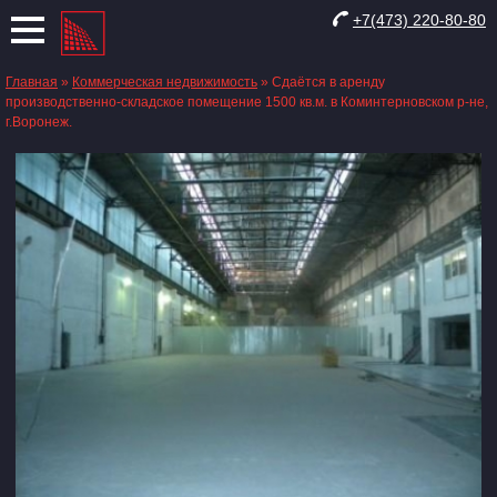
+7(473) 220-80-80
Главная
»
Коммерческая недвижимость
»
Сдаётся в аренду
производственно-складское помещение 1500 кв.м. в Коминтерновском р-не,
г.Воронеж.