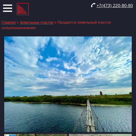
+7(473) 220-80-80
Главная
»
​Земельные участки
»
Продается земельный участок
сельхозназначения