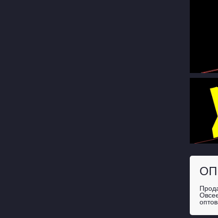
ОП
Прода
Овсее
оптов