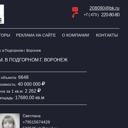
208090@bk.ru
+7 ( 473 )
220-80-80
ТОРЫ
РЕКЛАМА НА САЙТЕ
О КОМПАНИИ
КОНТАКТЫ
. в Подгорном г. Воронеж
. В ПОДГОРНОМ Г. ВОРОНЕЖ
6648
объекта:
40 000 000
оимость:
2 262
на за 1 кв.м:
17680.00 кв.м
лощадь:
Светлана
+79515674428