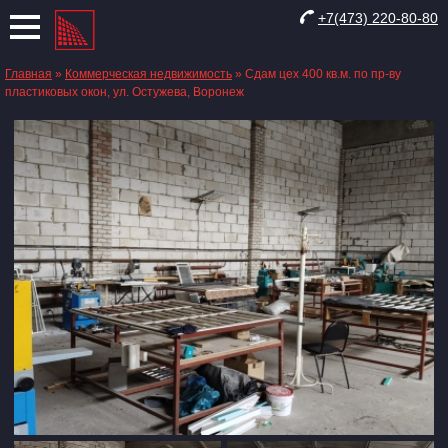
+7(473) 220-80-80
Главная
»
Коммерческая недвижимость
»
Сдам цех 400 кв.м. по пр-ву
пластиковых окон, ул. Остужева, Воронеж