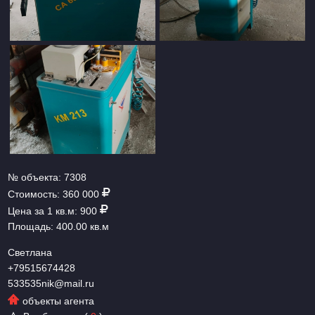
№ объекта:
7308
Стоимость:
360 000
Цена за 1 кв.м:
900
Площадь:
400.00 кв.м
Светлана
+79515674428
533535nik@mail.ru
объекты агента