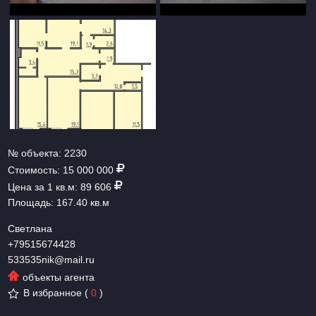
№ объекта:
2230
Стоимость:
15 000 000
Цена за 1 кв.м:
89 606
Площадь:
167.40 кв.м
Светлана
+79515674428
533535nik@mail.ru
объекты агента
В избранное
(
0
)