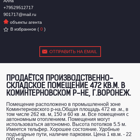
Алла
+79529512717
901717@mail.ru
объекты агента
В избранное
(
0
)
ОТПРАВИТЬ НА EMAIL
ПРОДАЁТСЯ ПРОИЗВОДСТВЕННО-
СКЛАДСКОЕ ПОМЕЩЕНИЕ 472 КВ.М. В
КОМИНТЕРНОВСКОМ Р-НЕ, Г.ВОРОНЕЖ.
Помещение расположено в промышленной зоне
Коминтерновского р-на.Общая площадь 472 кв .м., в
том числе 262 кв. м, 150 и 60 кв .м. Все помещения с
автономным отоплением. Помещения могут
использоваться автономно. Высота потолков 5.5 м.
Имеется тельфер. Хорошее состояние. Удобные
подъездные пути, наличие парковки. Цена 1 кв.м. - 22
000 руб.