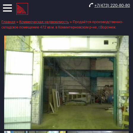
+7(473) 220-80-80
Главная
»
Коммерческая недвижимость
»
Продаётся производственно-
складское помещение 472 кв.м. в Коминтерновском р-не, г.Воронеж.