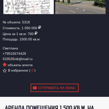
№ объекта:
5318
Стоимость:
1 050 000
Цена за 1 кв.м:
700
Площадь:
1500.00 кв.м
Светлана
+79515674428
533535nik@mail.ru
объекты агента
В избранное
(
0
)
ОТПРАВИТЬ НА EMAIL
АРЕНДА ПОМЕЩЕНИЯ 1 500 КВ.М. НА