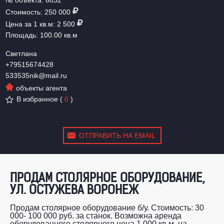
№ объекта:
6832
Стоимость:
250 000
Цена за 1 кв.м:
2 500
Площадь:
100.00 кв.м
Светлана
+79515674428
533535nik@mail.ru
объекты агента
В избранное
(
0
)
ОТПРАВИТЬ НА EMAIL
ПРОДАМ СТОЛЯРНОЕ ОБОРУДОВАНИЕ,
УЛ. ОСТУЖЕВА ВОРОНЕЖ
Продам столярное оборудование б/у. Стоимость: 30
000- 100 000 руб. за станок. Возможна аренда
оборудованного столярного цена 1 000 кв.м. на