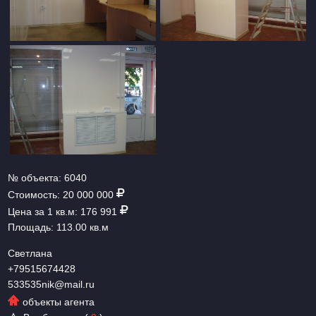
№ объекта:
6040
Стоимость:
20 000 000
Цена за 1 кв.м:
176 991
Площадь:
113.00 кв.м
Светлана
+79515674428
533535nik@mail.ru
объекты агента