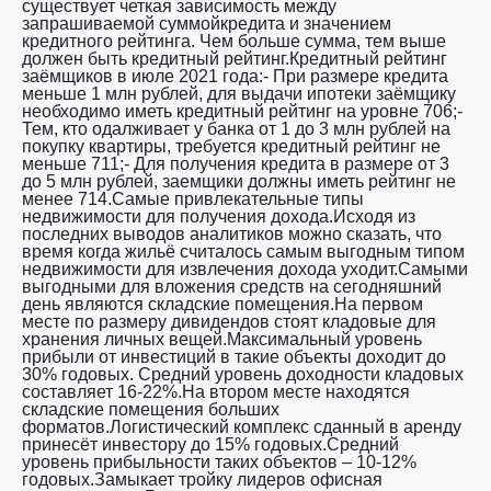
существует четкая зависимость между
запрашиваемой суммойкредита и значением
кредитного рейтинга. Чем больше сумма, тем выше
должен быть кредитный рейтинг.Кредитный рейтинг
заёмщиков в июле 2021 года:- При размере кредита
меньше 1 млн рублей, для выдачи ипотеки заёмщику
необходимо иметь кредитный рейтинг на уровне 706;-
Тем, кто одалживает у банка от 1 до 3 млн рублей на
покупку квартиры, требуется кредитный рейтинг не
меньше 711;- Для получения кредита в размере от 3
до 5 млн рублей, заемщики должны иметь рейтинг не
менее 714.Самые привлекательные типы
недвижимости для получения дохода.Исходя из
последних выводов аналитиков можно сказать, что
время когда жильё считалось самым выгодным типом
недвижимости для извлечения дохода уходит.Самыми
выгодными для вложения средств на сегодняшний
день являются складские помещения.На первом
месте по размеру дивидендов стоят кладовые для
хранения личных вещей.Максимальный уровень
прибыли от инвестиций в такие объекты доходит до
30% годовых. Средний уровень доходности кладовых
составляет 16-22%.На втором месте находятся
складские помещения больших
форматов.Логистический комплекс сданный в аренду
принесёт инвестору до 15% годовых.Средний
уровень прибыльности таких объектов – 10-12%
годовых.Замыкает тройку лидеров офисная