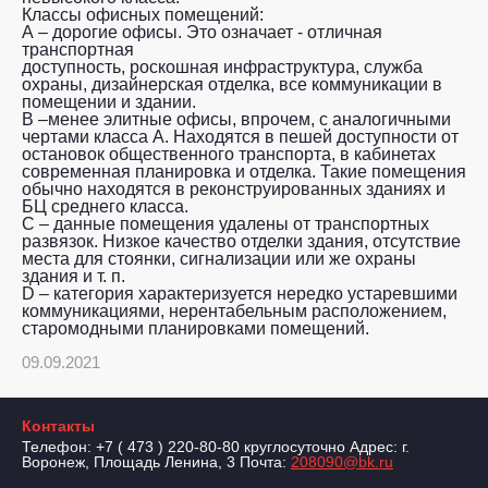
Классы офисных помещений:
А – дорогие офисы. Это означает - отличная
транспортная
доступность, роскошная инфраструктура, служба
охраны, дизайнерская отделка, все коммуникации в
помещении и здании.
B –менее элитные офисы, впрочем, с аналогичными
чертами класса А. Находятся в пешей доступности от
остановок общественного транспорта, в кабинетах
современная планировка и отделка. Такие помещения
обычно находятся в реконструированных зданиях и
БЦ среднего класса.
C – данные помещения удалены от транспортных
развязок. Низкое качество отделки здания, отсутствие
места для стоянки, сигнализации или же охраны
здания и т. п.
D – категория характеризуется нередко устаревшими
коммуникациями, нерентабельным расположением,
старомодными планировками помещений.
09.09.2021
Контакты
Телефон: +7 ( 473 ) 220-80-80 круглосуточно Адрес: г.
Воронеж, Площадь Ленина, 3 Почта:
208090@bk.ru