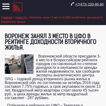
+7(473) 220-80-80
Главная
»
Новости
»
Воронеж занял 3 место в ЦФО в рейтинге доходности
вторичного жилья.
ВОРОНЕЖ ЗАНЯЛ 3 МЕСТО В ЦФО В
РЕЙТИНГЕ ДОХОДНОСТИ ВТОРИЧНОГО
ЖИЛЬЯ.
Воронежской области присудили 3-
е место в Всероссийском рейтинге
городов составленный по степени
доходности и окупаемости аренды
жилой недвижимости, как сообщили
эксперты аналитического центра
SRG – годовой доход вторичного рынка жилья в
Воронежской обл. по состоянию на октябрь 2016 года
составил 7,75% годовых, а срок окупаемости около 13
лет. Квадратный метр квартиры стоит около 45 тысяч
руб., а цена аренды жилья за метр квадратный
составляет - 287 руб/мес.
Победили в рейтинге по ЦФО – Тверская и