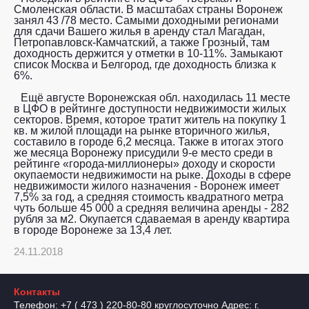
Смоленская области. В масштабах страны Воронеж
занял 43 /78 место. Самыми доходными регионами
для сдачи Вашего жилья в аренду стал Магадан,
Петропавловск-Камчатский, а также Грозный, там
доходность держится у отметки в 10-11%. Замыкают
список Москва и Белгород, где доходность близка к
6%.
Ещё августе Воронежская обл. находилась 11 месте
в ЦФО в рейтинге доступности недвижимости жилых
секторов. Время, которое тратит житель на покупку 1
кв. м жилой площади на рынке вторичного жилья,
составило в городе 6,2 месяца. Также в итогах этого
же месяца Воронежу присудили 9-е место среди в
рейтинге «города-миллионеры» доходу и скорости
окупаемости недвижимости на рыке. Доходы в сфере
недвижимости жилого назначения - Воронеж имеет
7,5% за год, а средняя стоимость квадратного метра
чуть больше 45 000 а средняя величина аренды - 282
рубля за м2. Окупается сдаваемая в аренду квартира
в городе Воронеже за 13,4 лет.
24.11.2018
Контакты
Телефон: +7 ( 473 ) 220-80-80 круглосуточно Адрес: г.