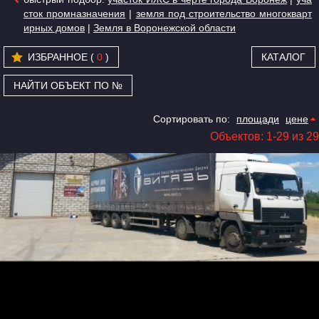
сток промназначения
|
земля под строительство многокварт
ирных домов
|
Земля в Воронежской области
ИЗБРАННОЕ (
0
)
КАТАЛОГ
НАЙТИ ОБЪЕКТ ПО №
Сортировать по:
площади
цене
Объектов: 1-29 из 29