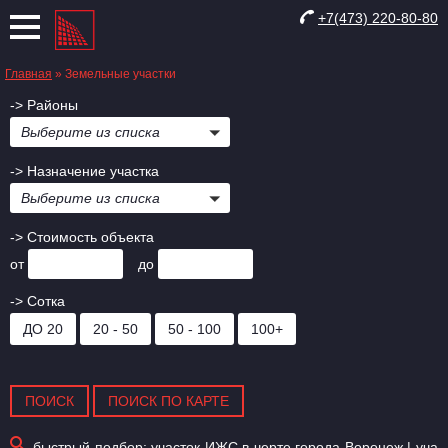
+7(473) 220-80-80
Главная
»
​Земельные участки
-> Районы
Выберите из списка
-> Назначение участка
Выберите из списка
-> Стоимость объекта
от
до
-> Сотка
ДО 20
20 - 50
50 - 100
100+
быстрый подбор:
участок ИЖС в черте города Воронеж
|
уча