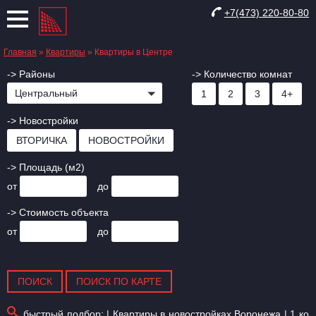
+7(473) 220-80-80
Главная
»
Квартиры
»
Квартиры в Центре
-> Районы
-> Количество комнат
Центральный
1
2
3
4+
-> Новостройки
ВТОРИЧКА
НОВОСТРОЙКИ
-> Площадь (м2)
от
до
-> Стоимость объекта
от
до
быстрый подбор: |
Квартиры в новостройках Воронежа
|
1 ко