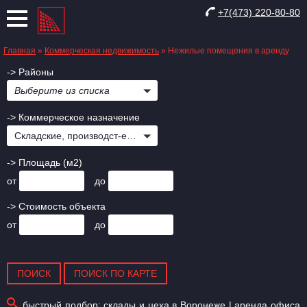
+7(473) 220-80-80
Главная
»
Коммерческая недвижимость
»
Нежилые помещения в аренду
-> Районы
Выберите из списка
-> Коммерческое назначение
Складские, производст-е, Свободного назначения
-> Площадь (м2)
от
до
-> Стоимость объекта
от
до
быстрый подбор:
склады и цеха в Воронеже
|
аренда офиса