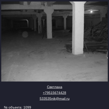
Светлана
+79515674428
533535nik@mail.ru
№ объекта: 1099