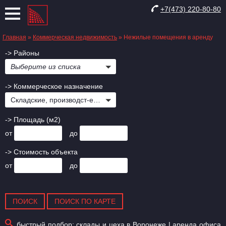
+7(473) 220-80-80
Главная
»
Коммерческая недвижимость
»
Нежилые помещения в аренду
-> Районы
Выберите из списка
-> Коммерческое назначение
Складские, производст-е, Свободного назначения
-> Площадь (м2)
от
до
-> Стоимость объекта
от
до
быстрый подбор:
склады и цеха в Воронеже
|
аренда офиса