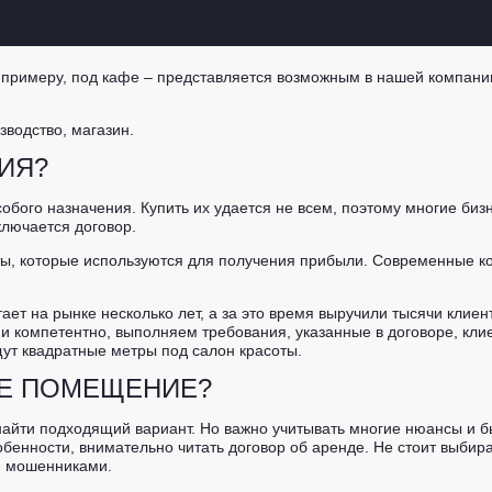
примеру, под кафе – представляется возможным в нашей компании
водство, магазин.
ИЯ?
обого назначения. Купить их удается не всем, поэтому многие би
лючается договор.
ы, которые используются для получения прибыли. Современные ко
ет на рынке несколько лет, а за это время выручили тысячи клиен
и компетентно, выполняем требования, указанные в договоре, кли
ут квадратные метры под салон красоты.
ОЕ ПОМЕЩЕНИЕ?
 найти подходящий вариант. Но важно учитывать многие нюансы и
бенности, внимательно читать договор об аренде. Не стоит выбир
ся мошенниками.