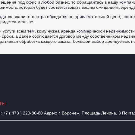
мещения под офис и любой бизнес, то обращайтесь в нашу компан
мость, которая будет соответствовать вашим ожиданиям. Аренда 
аходятся вдали от центра обходятся по привлекательной цене, поэ
придется меньше.
и услуги всем тем, кому нужна аренда коммерческой недвижимост
 сроки, а далее соблюдается договор между собственником недвиж
еративная обработка каждого заказа, большой выбор арендуемых 
ТЫ
 +7 ( 473 ) 220-80-80 Адрес: г. Воронеж, Площадь Ленина, 3 Почта
 на обработку персональных данных
Мы в социальных сетях: