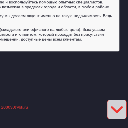
ию и воспользуйтесь помощью опытных специалистов.
возможна в пределах города и области, в любом районе.
тому мы делаем акцент именно на такую недвижимость. Ведь
и(складского или офисного на любые цели). Выслушаем
имости и клиентом, который проходит без присутствия
помещений, доступные цены всем клиентам.
:
208090@bk.ru