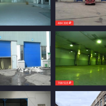
484 300
708 515