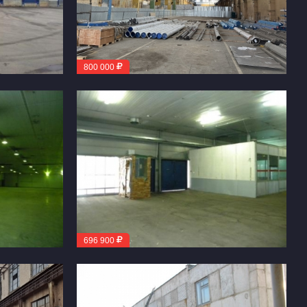
800 000
696 900