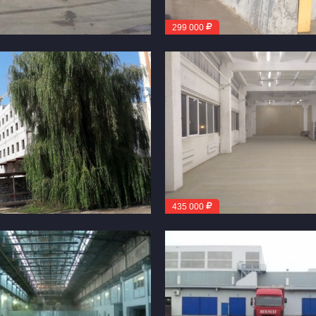
299 000
435 000