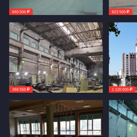
840 000
623 500
368 550
1 120 000