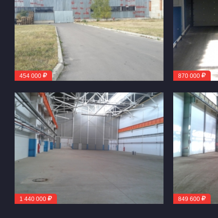
454 000
870 000
1 440 000
849 600