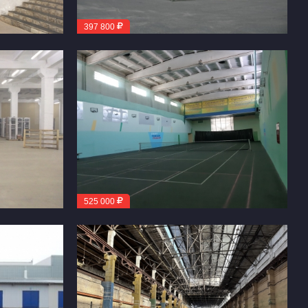
397 800
525 000