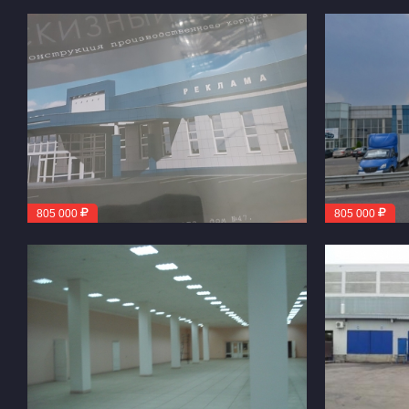
805 000
805 000