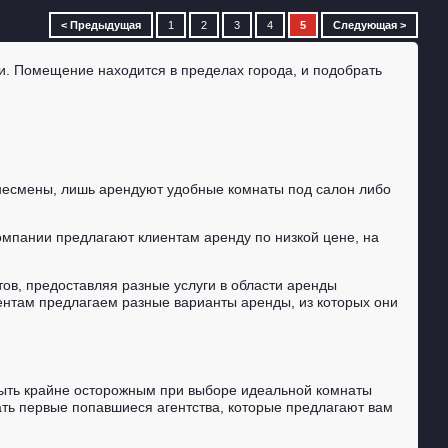
< Предыдущая
1
2
3
4
5
Следующая >
. Помещение находится в пределах города, и подобрать
знесмены, лишь арендуют удобные комнаты под салон либо
мпании предлагают клиентам аренду по низкой цене, на
тов, предоставляя разные услуги в области аренды
ентам предлагаем разные варианты аренды, из которых они
 быть крайне осторожным при выборе идеальной комнаты
ать первые попавшиеся агентства, которые предлагают вам