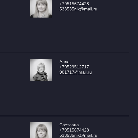
+79515674428
533535nik@mail.ru
Алла
+79529512717
901717@mail.ru
Светлана
+79515674428
533535nik@mail.ru