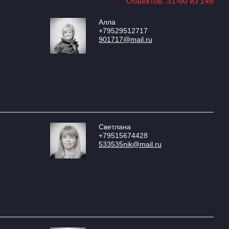
Объектов: 31-60 из 148
Алла
+79529512717
901717@mail.ru
Светлана
+79515674428
533535nik@mail.ru