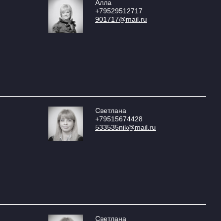
Алла
+79529512717
901717@mail.ru
Светлана
+79515674428
533535nik@mail.ru
Светлана