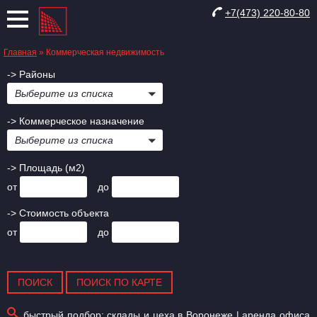
+7(473) 220-80-80
Главная
»
Коммерческая недвижимость
-> Районы
Выберите из списка
-> Коммерческое назначение
Выберите из списка
-> Площадь (м2)
от
до
-> Стоимость объекта
от
до
быстрый подбор:
склады и цеха в Воронеже
|
аренда офиса