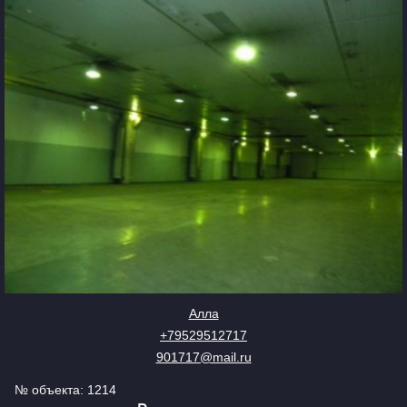
Алла
+79529512717
901717@mail.ru
№ объекта: 1214